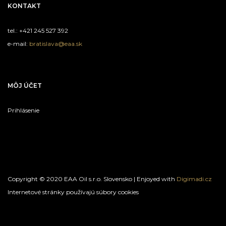
KONTAKT
tel.: +421 245 527 392
e-mail:
bratislava@eaa.sk
MÔJ ÚČET
Prihlásenie
Copyright © 2020 EAA Oil s.r.o. Slovensko | Enjoyed with
Digimadi.cz
Internetové stránky používajú súbory cookies