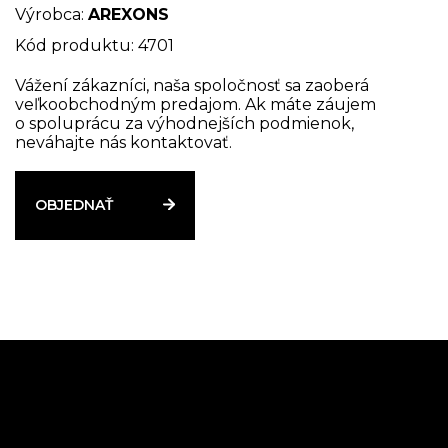
Vysoká odolnosť voči vode, olejom, palivám,
Výrobca:
AREXONS
hydraulickým a chladiacim kvapalinám, plynom,
Kód produktu: 4701
parám. Testované podľa noriem DIN 54454.
Prevádzková teplota: od -55 ° C do +150 ° C.
Vážení zákazníci, naša spoločnosť sa zaoberá
veľkoobchodným predajom. Ak máte záujem
Maximálna priemerná vzdialenosť: 0,15 mm.
o spoluprácu za výhodnejších podmienok,
Skladovanie pri izbovej teplote: minimálne 18
neváhajte nás kontaktovať.
mesiacov.
OBJEDNAŤ