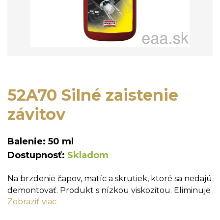
52A70 Silné zaistenie
závitov
Balenie: 50 ml
Dostupnosť:
Skladom
Na brzdenie čapov, matíc a skrutiek, ktoré sa nedajú
demontovať. Produkt s nízkou viskozitou. Eliminuje
Zobraziť viac
uvoľnenie v dôsledku vibrácií, otrasov, zmien teploty.
Zabraňuje korózii a zadretiu. Trvalé brzdenie.