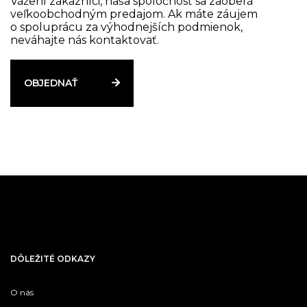
Vážení zákazníci, naša spoločnosť sa zaoberá
veľkoobchodným predajom. Ak máte záujem
o spoluprácu za výhodnejších podmienok,
neváhajte nás kontaktovať.
OBJEDNAŤ
DÔLEŽITÉ ODKAZY
O nás