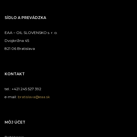
SÍDLO A PREVÁDZKA
EAA – OIL SLOVENSKO s. r. o.
Dvojkrížna 45
821 06 Bratislava
KONTAKT
tel.: +421 245 527 392
e-mail:
bratislava@eaa.sk
MÔJ ÚČET