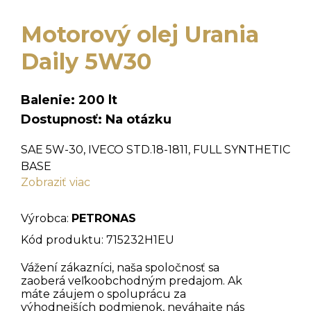
Motorový olej Urania
Daily 5W30
Balenie: 200 lt
Dostupnosť: Na otázku
SAE 5W-30, IVECO STD.18-1811, FULL SYNTHETIC
BASE
Zobraziť viac
Plne syntetický olej s vysokou charakteristikou
Fuel Economy, špecifický pre ľahkúu radu
vozidiel Iveco Daily. Zodpovedá špecifikácii Iveco
Výrobca:
PETRONAS
18-1811. Garantuje čistenie motora a má
Kód produktu: 715232H1EU
ochranné schopnosti proti opotrebeniu
všetkých komponentov. Plne uspokojuje
Vážení zákazníci, naša spoločnosť sa
zaoberá veľkoobchodným predajom. Ak
požiadavky noriem EU na emisie.
máte záujem o spoluprácu za
výhodnejších podmienok, neváhajte nás