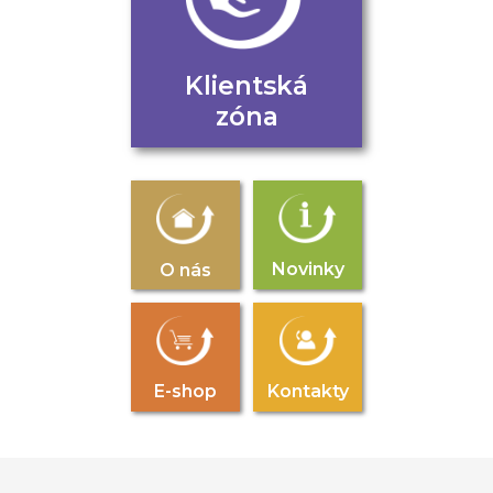
Klientská
zóna
Novinky
O nás
E-shop
Kontakty