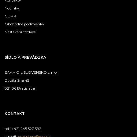
Kontakty
Novinky
GDPR
Obchodné podmienky
Nastavení cookies
SÍDLO A PREVÁDZKA
EAA – OIL SLOVENSKO s. r. o.
Dvojkrížna 45
821 06 Bratislava
KONTAKT
tel.: +421 245 527 392
e-mail:
bratislava@eaa.sk