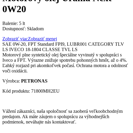
0W20
Balenie: 5 lt
Dostupnosť:
Skladom
Zobraziť viac
Zobraziť menej
SAE 0W-20, FPT Standard FPI9, LUBR001 CATEGORY TLV
LS IVECO 18-1804 CLASSE TVL LS
Motorový plne syntetický olej špeciálne vyvinutý v spolupráci s
Iveco a FPT. Výrazne znižuje spotrebu pohonných hmôt, až o 4%.
Ľahký rozjazd pri akomkoľvek počasí. Ochrana motora a odolnosť
voči oxidácii.
Výrobca:
PETRONAS
Kód produktu: 71800MH2EU
Vážení zákazníci, naša spoločnosť sa zaoberá veľkoobchodným
predajom. Ak máte záujem o spoluprácu za výhodnejších
podmienok, neváhajte nás kontaktovať.