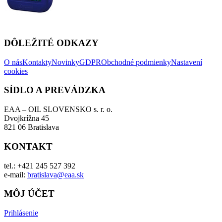
DÔLEŽITÉ ODKAZY
O nás
Kontakty
Novinky
GDPR
Obchodné podmienky
Nastavení
cookies
SÍDLO A PREVÁDZKA
EAA – OIL SLOVENSKO s. r. o.
Dvojkrížna 45
821 06 Bratislava
KONTAKT
tel.: +421 245 527 392
e-mail:
bratislava@eaa.sk
MÔJ ÚČET
Prihlásenie