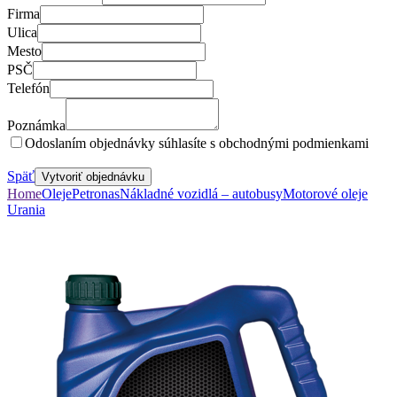
Firma
Ulica
Mesto
PSČ
Telefón
Poznámka
Odoslaním objednávky súhlasíte s obchodnými podmienkami
Späť
Vytvoriť objednávku
Home
Oleje
Petronas
Nákladné vozidlá – autobusy
Motorové oleje
Urania