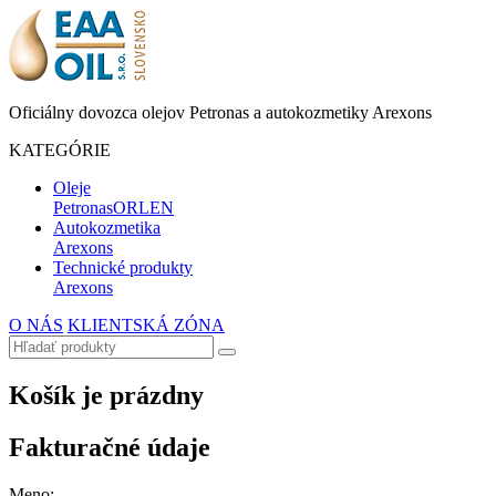
Oficiálny dovozca olejov Petronas a autokozmetiky Arexons
KATEGÓRIE
Oleje
Petronas
ORLEN
Autokozmetika
Arexons
Technické produkty
Arexons
O NÁS
KLIENTSKÁ ZÓNA
Košík je prázdny
Fakturačné údaje
Meno: