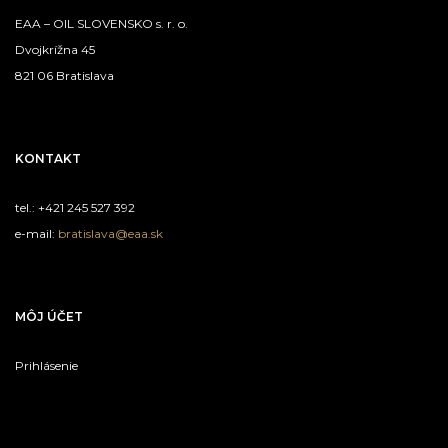
EAA – OIL SLOVENSKO s. r. o.
Dvojkrížna 45
821 06 Bratislava
KONTAKT
tel.: +421 245 527 392
e-mail:
bratislava@eaa.sk
MÔJ ÚČET
Prihlásenie