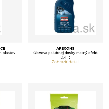
NCE
AREXONS
h plastov
Obnova palubnej dosky matný efekt
0,4 lt
Zobraziť detail