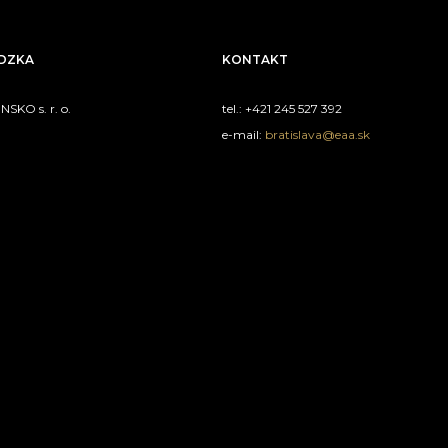
ÁDZKA
KONTAKT
SKO s. r. o.
tel.: +421 245 527 392
e-mail:
bratislava@eaa.sk