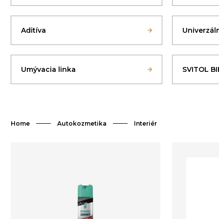
Aditíva
Univerzáln
Umývacia linka
SVITOL BI
Home
Autokozmetika
Interiér