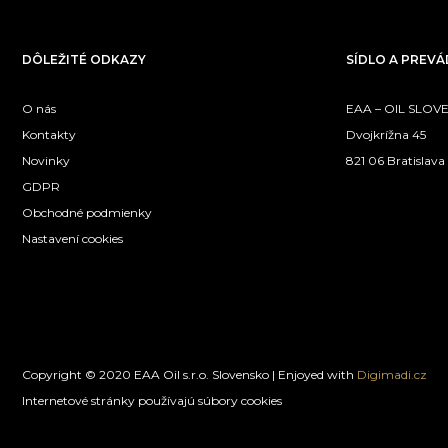
DÔLEŽITÉ ODKAZY
SÍDLO A PREV
O nás
EAA – OIL SLOVEN
Kontakty
Dvojkrížna 45
Novinky
821 06 Bratislava
GDPR
Obchodné podmienky
Nastavení cookies
Copyright © 2020 EAA Oil s.r.o. Slovensko | Enjoyed with
Digimadi.cz
Internetové stránky používajú súbory cookies