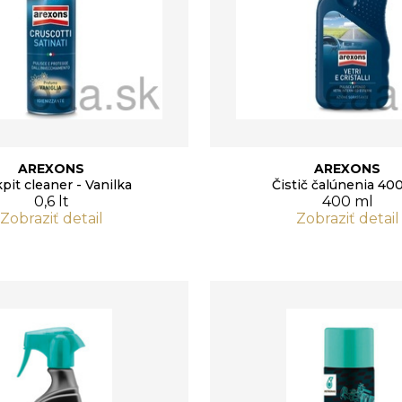
AREXONS
AREXONS
pit cleaner - Vanilka
Čistič čalúnenia 40
0,6 lt
400 ml
Zobraziť detail
Zobraziť detail