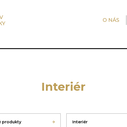
V
O NÁS
KY
Interiér
 produkty
Interiér