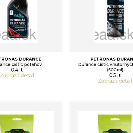
TRONAS DURANCE
PETRONAS DURA
ance cistic potahov
Durance cistic vnútornýc
0,4 lt
(500ml)
0,5 lt
Zobraziť detail
Zobraziť detail