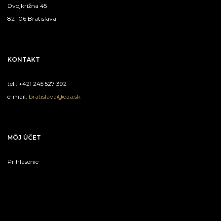
Dvojkrížna 45
821 06 Bratislava
KONTAKT
tel.: +421 245 527 392
e-mail:
bratislava@eaa.sk
MÔJ ÚČET
Prihlásenie