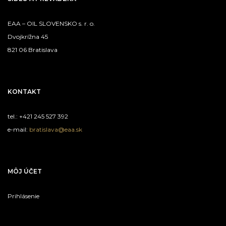
EAA – OIL SLOVENSKO s. r. o.
Dvojkrížna 45
821 06 Bratislava
KONTAKT
tel.: +421 245 527 392
e-mail:
bratislava@eaa.sk
MÔJ ÚČET
Prihlásenie