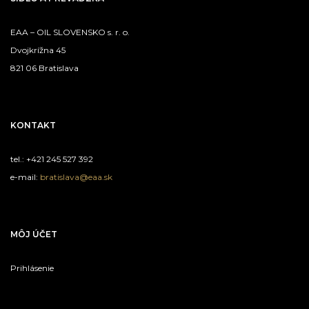
EAA – OIL SLOVENSKO s. r. o.
Dvojkrížna 45
821 06 Bratislava
KONTAKT
tel.: +421 245 527 392
e-mail:
bratislava@eaa.sk
MÔJ ÚČET
Prihlásenie