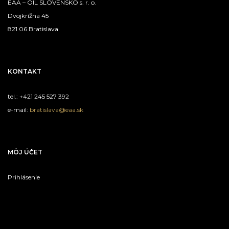
EAA – OIL SLOVENSKO s. r. o.
Dvojkrížna 45
821 06 Bratislava
KONTAKT
tel.: +421 245 527 392
e-mail:
bratislava@eaa.sk
MÔJ ÚČET
Prihlásenie