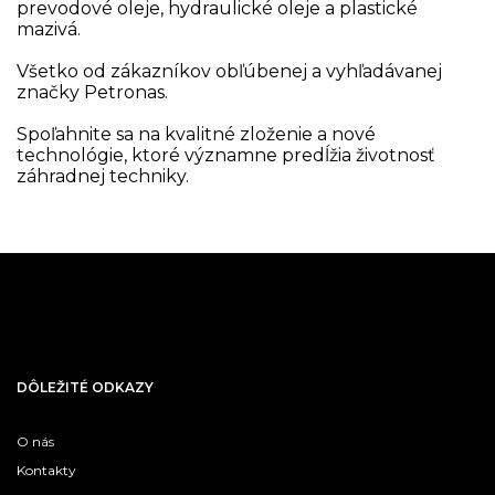
prevodové oleje, hydraulické oleje a plastické
mazivá.
Všetko od zákazníkov obľúbenej a vyhľadávanej
značky Petronas.
Spoľahnite sa na kvalitné zloženie a nové
technológie, ktoré významne predĺžia životnosť
záhradnej techniky.
DÔLEŽITÉ ODKAZY
O nás
Kontakty