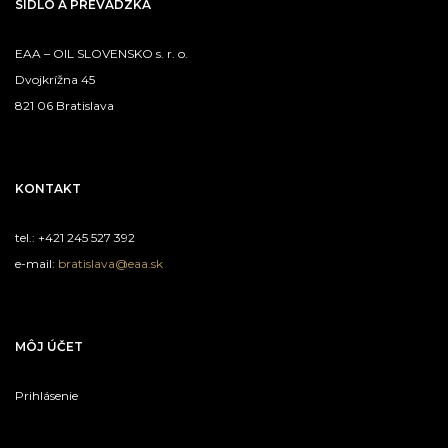
SÍDLO A PREVÁDZKA
EAA – OIL SLOVENSKO s. r. o.
Dvojkrížna 45
821 06 Bratislava
KONTAKT
tel.: +421 245 527 392
e-mail:
bratislava@eaa.sk
MÔJ ÚČET
Prihlásenie